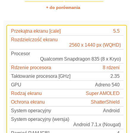
+ do porównania
Przekątna ekranu [cale]
5.5
Rozdzielczość ekranu
2560 x 1440 px (WQHD)
Procesor
Qualcomm Snapdragon 835 (8 x Kryo)
Rdzenie procesora
8 rdzeni
Taktowanie procesora [GHz]
2.35
GPU
Adreno 540
Rodzaj ekranu
Super AMOLED
Ochrona ekranu
ShatterShield
System operacyjny
Android
System operacyjny (wersja)
Android 7.1.x (Nougat)