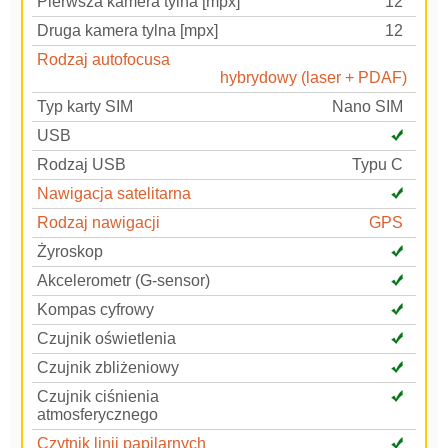
Pierwsza kamera tylna [mpx]
12
Druga kamera tylna [mpx]
12
Rodzaj autofocusa
hybrydowy (laser + PDAF)
Typ karty SIM
Nano SIM
USB
Rodzaj USB
Typu C
Nawigacja satelitarna
Rodzaj nawigacji
GPS
Żyroskop
Akcelerometr (G-sensor)
Kompas cyfrowy
Czujnik oświetlenia
Czujnik zbliżeniowy
Czujnik ciśnienia
atmosferycznego
Czytnik linii papilarnych