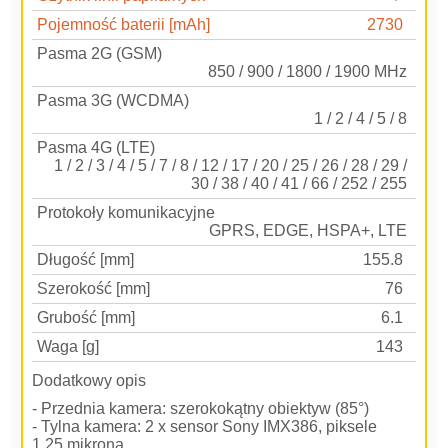
Pojemność baterii [mAh]
2730
Pasma 2G (GSM)
850 / 900 / 1800 / 1900 MHz
Pasma 3G (WCDMA)
1 / 2 / 4 / 5 / 8
Pasma 4G (LTE)
1 / 2 / 3 / 4 / 5 / 7 / 8 / 12 / 17 / 20 / 25 / 26 / 28 / 29 /
30 / 38 / 40 / 41 / 66 / 252 / 255
Protokoły komunikacyjne
GPRS, EDGE, HSPA+, LTE
Długość [mm]
155.8
Szerokość [mm]
76
Grubość [mm]
6.1
Waga [g]
143
Dodatkowy opis
- Przednia kamera: szerokokątny obiektyw (85°)
- Tylna kamera: 2 x sensor Sony IMX386, piksele
1.25 mikrona