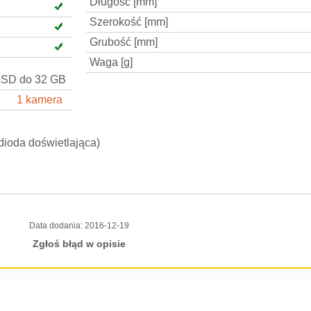
Długość [mm]
Szerokość [mm]
Grubość [mm]
Waga [g]
oSD do 32 GB
1 kamera
dioda doświetlająca)
Data dodania:
2016-12-19
Zgłoś błąd w opisie