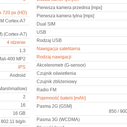
Pierwsza kamera przednia [mpx]
x 720 px (HD)
Pierwsza kamera tylna [mpx]
M Cortex-A7
Dual SIM
USB
 (Cortex-A7)
Rodzaj USB
4 rdzenie
Nawigacja satelitarna
1.3
Rodzaj nawigacji
ali-400 MP2
Akcelerometr (G-sensor)
IPS
Czujnik oświetlenia
Android
Czujnik zbliżeniowy
(Marshmallow)
Radio FM
2
Pojemność baterii [mAh]
16
Pasma 2G (GSM)
850 / 90
16 GB
Pasma 3G (WCDMA)
802.11 b/g/n