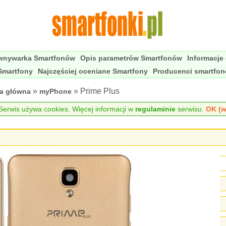
wnywarka Smartfonów
Opis parametrów Smartfonów
Informacje
Smartfony
Najczęściej oceniane Smartfony
Producenci smartfo
»
» Prime Plus
na główna
myPhone
erwis używa cookies. Więcej informacji w
regulaminie
serwisu.
OK (w