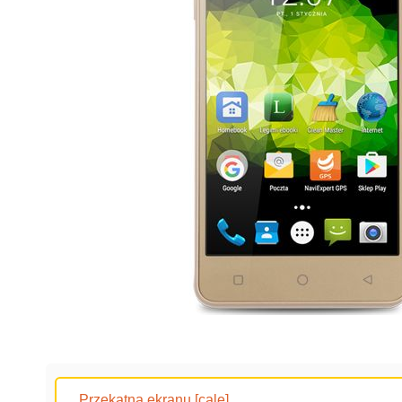
Przekątna ekranu [cale]