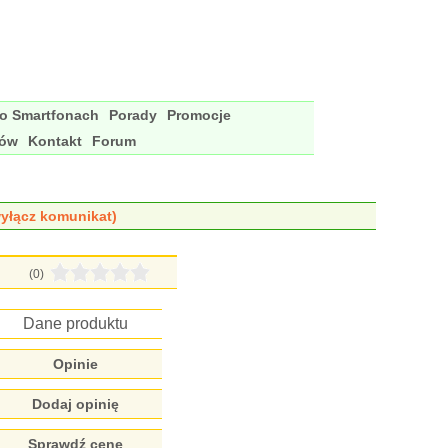
 o Smartfonach
Porady
Promocje
nów
Kontakt
Forum
yłącz komunikat)
(0)
Dane produktu
Opinie
Dodaj opinię
Sprawdź cenę