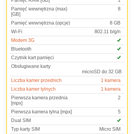
Pamięć RAM [GB]
1
Pamięć wewnętrzna (max)
8
[GB]
Pamięć wewnętrzna (opcje)
8 GB
Wi-Fi
802.11 b/g/n
Modem 3G
Bluetooth
Czytnik kart pamięci
Obsługiwane karty
microSD do 32 GB
Liczba kamer przednich
1 kamera
Liczba kamer tylnych
1 kamera
Pierwsza kamera przednia
2
[mpx]
Pierwsza kamera tylna [mpx]
5
Dual SIM
Typ karty SIM
Micro SIM