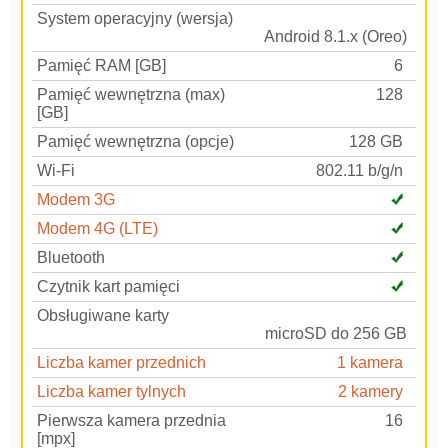
System operacyjny (wersja)
Android 8.1.x (Oreo)
Pamięć RAM [GB]
6
Pamięć wewnętrzna (max)
128
[GB]
Pamięć wewnętrzna (opcje)
128 GB
Wi-Fi
802.11 b/g/n
Modem 3G
Modem 4G (LTE)
Bluetooth
Czytnik kart pamięci
Obsługiwane karty
microSD do 256 GB
Liczba kamer przednich
1 kamera
Liczba kamer tylnych
2 kamery
Pierwsza kamera przednia
16
[mpx]