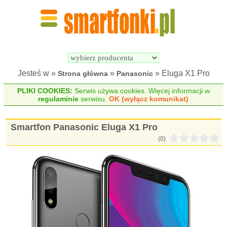
Wyszukiwarka 
Porównywarka 
Smartfonów
Smartfonów
Jesteś w »
»
» Eluga X1 Pro
Strona główna
Panasonic
PLIKI COOKIES:
Serwis używa cookies. Więcej informacji w
regulaminie
serwisu.
OK (wyłącz komunikat)
Smartfon Panasonic Eluga X1 Pro
(0)