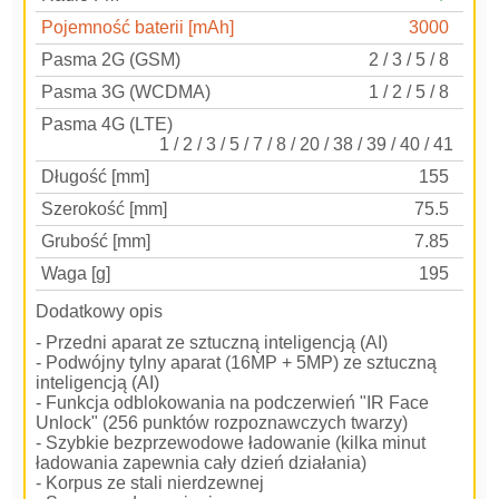
Pojemność baterii [mAh]
3000
Pasma 2G (GSM)
2 / 3 / 5 / 8
Pasma 3G (WCDMA)
1 / 2 / 5 / 8
Pasma 4G (LTE)
1 / 2 / 3 / 5 / 7 / 8 / 20 / 38 / 39 / 40 / 41
Długość [mm]
155
Szerokość [mm]
75.5
Grubość [mm]
7.85
Waga [g]
195
Dodatkowy opis
- Przedni aparat ze sztuczną inteligencją (AI)
- Podwójny tylny aparat (16MP + 5MP) ze sztuczną
inteligencją (AI)
- Funkcja odblokowania na podczerwień "IR Face
Unlock" (256 punktów rozpoznawczych twarzy)
- Szybkie bezprzewodowe ładowanie (kilka minut
ładowania zapewnia cały dzień działania)
- Korpus ze stali nierdzewnej