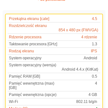
Przekątna ekranu [cale]
4.5
Rozdzielczość ekranu
854 x 480 px (FWVGA)
Rdzenie procesora
4 rdzenie
Taktowanie procesora [GHz]
1.3
Rodzaj ekranu
IPS
System operacyjny
Android
System operacyjny (wersja)
Android 4.4.x (KitKat)
Pamięć RAM [GB]
0.5
Pamięć wewnętrzna (max)
4
[GB]
Pamięć wewnętrzna (opcje)
4 GB
Wi-Fi
802.11 b/g/n