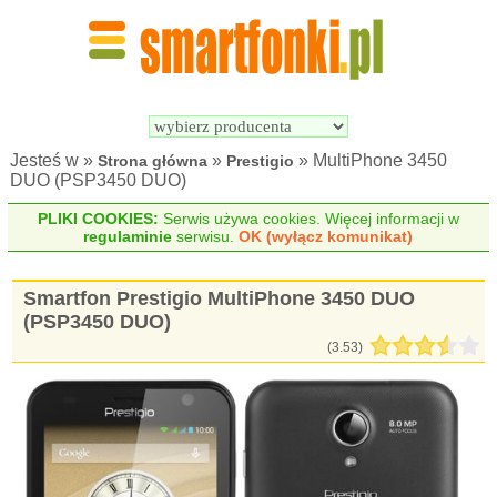
Wyszukiwarka 
Porównywarka 
Smartfonów
Smartfonów
Jesteś w »
»
» MultiPhone 3450
Strona główna
Prestigio
DUO (PSP3450 DUO)
PLIKI COOKIES:
Serwis używa cookies. Więcej informacji w
regulaminie
serwisu.
OK (wyłącz komunikat)
Smartfon Prestigio MultiPhone 3450 DUO
(PSP3450 DUO)
(
3.53
)