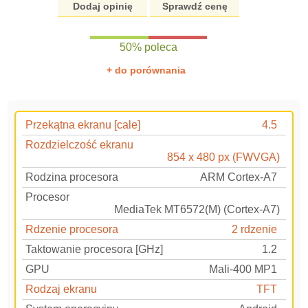
Dodaj opinię
Sprawdź cenę
50% poleca
+ do porównania
Przekątna ekranu [cale]
4.5
Rozdzielczość ekranu
854 x 480 px (FWVGA)
Rodzina procesora
ARM Cortex-A7
Procesor
MediaTek MT6572(M) (Cortex-A7)
Rdzenie procesora
2 rdzenie
Taktowanie procesora [GHz]
1.2
GPU
Mali-400 MP1
Rodzaj ekranu
TFT