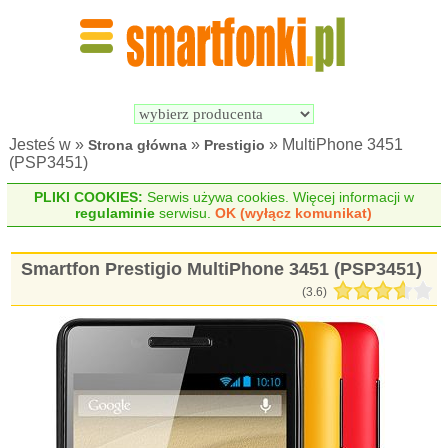
Wyszukiwarka 
Porównywarka 
Smartfonów
Smartfonów
Jesteś w »
»
» MultiPhone 3451
Strona główna
Prestigio
(PSP3451)
PLIKI COOKIES:
Serwis używa cookies. Więcej informacji w
regulaminie
serwisu.
OK (wyłącz komunikat)
Smartfon Prestigio MultiPhone 3451 (PSP3451)
(
3.6
)