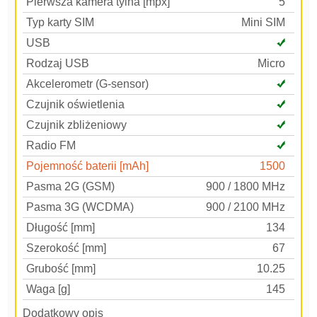
Pierwsza kamera tylna [mpx]
5
Typ karty SIM
Mini SIM
USB
Rodzaj USB
Micro
Akcelerometr (G-sensor)
Czujnik oświetlenia
Czujnik zbliżeniowy
Radio FM
Pojemność baterii [mAh]
1500
Pasma 2G (GSM)
900 / 1800 MHz
Pasma 3G (WCDMA)
900 / 2100 MHz
Długość [mm]
134
Szerokość [mm]
67
Grubość [mm]
10.25
Waga [g]
145
Dodatkowy opis