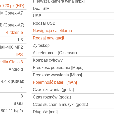
Pierwsza kamera tylna [mpx]
x 720 px (HD)
Dual SIM
M Cortex-A7
USB
Rodzaj USB
 (Cortex-A7)
Nawigacja satelitarna
4 rdzenie
Rodzaj nawigacji
1.3
Żyroskop
ali-400 MP2
Akcelerometr (G-sensor)
IPS
Kompas cyfrowy
rilla Glass 3
Prędkość pobierania [Mbps]
Android
Prędkość wysyłania [Mbps]
4.4.x (KitKat)
Pojemność baterii [mAh]
1
Czas czuwania (godz.)
8
Czas rozmów (godz.)
8 GB
Czas słuchania muzyki (godz.)
802.11 b/g/n
Długość [mm]