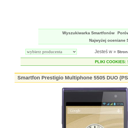
Wyszukiwarka Smartfonów
Poró
Najwyżej oceniane 
Jesteś w »
Stro
PLIKI COOKIES:
S
Smartfon Prestigio Multiphone 5505 DUO (P