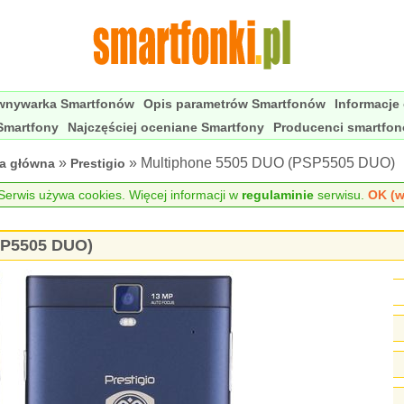
wnywarka Smartfonów
Opis parametrów Smartfonów
Informacje
Smartfony
Najczęściej oceniane Smartfony
Producenci smartfo
»
» Multiphone 5505 DUO (PSP5505 DUO)
na główna
Prestigio
erwis używa cookies. Więcej informacji w
regulaminie
serwisu.
OK (w
SP5505 DUO)