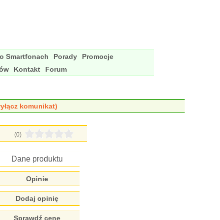
 o Smartfonach
Porady
Promocje
nów
Kontakt
Forum
yłącz komunikat)
(0)
Dane produktu
Opinie
Dodaj opinię
Sprawdź cenę