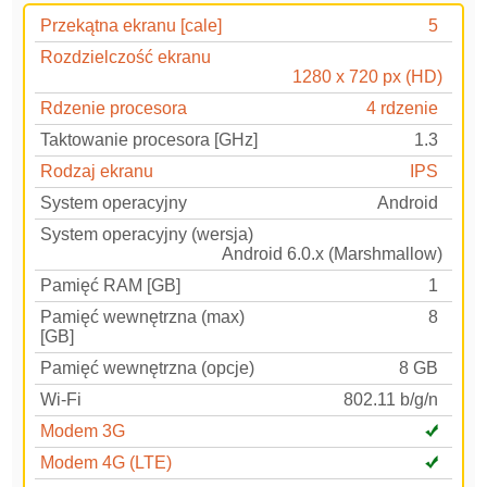
Przekątna ekranu [cale]
5
Rozdzielczość ekranu
1280 x 720 px (HD)
Rdzenie procesora
4 rdzenie
Taktowanie procesora [GHz]
1.3
Rodzaj ekranu
IPS
System operacyjny
Android
System operacyjny (wersja)
Android 6.0.x (Marshmallow)
Pamięć RAM [GB]
1
Pamięć wewnętrzna (max)
8
[GB]
Pamięć wewnętrzna (opcje)
8 GB
Wi-Fi
802.11 b/g/n
Modem 3G
Modem 4G (LTE)