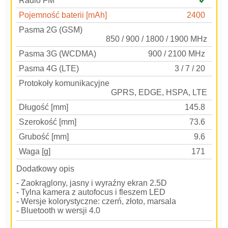
Radio FM
Pojemność baterii [mAh]
2400
Pasma 2G (GSM)
850 / 900 / 1800 / 1900 MHz
Pasma 3G (WCDMA)
900 / 2100 MHz
Pasma 4G (LTE)
3 / 7 / 20
Protokoły komunikacyjne
GPRS, EDGE, HSPA, LTE
Długość [mm]
145.8
Szerokość [mm]
73.6
Grubość [mm]
9.6
Waga [g]
171
Dodatkowy opis
- Zaokrąglony, jasny i wyraźny ekran 2.5D
- Tylna kamera z autofocus i fleszem LED
- Wersje kolorystyczne: czerń, złoto, marsala
- Bluetooth w wersji 4.0