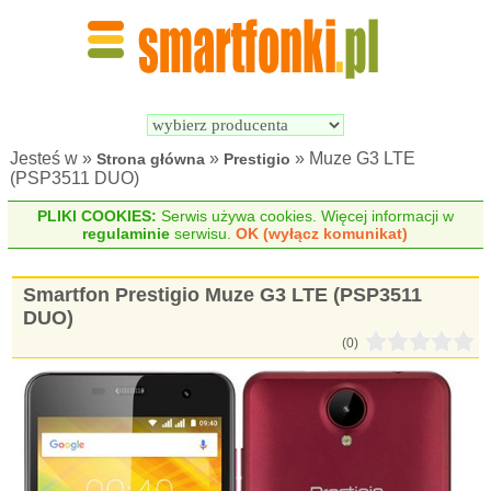
Wyszukiwarka 
Porównywarka 
Smartfonów
Smartfonów
Jesteś w »
»
» Muze G3 LTE
Strona główna
Prestigio
(PSP3511 DUO)
PLIKI COOKIES:
Serwis używa cookies. Więcej informacji w
regulaminie
serwisu.
OK (wyłącz komunikat)
Smartfon Prestigio Muze G3 LTE (PSP3511
DUO)
(0)