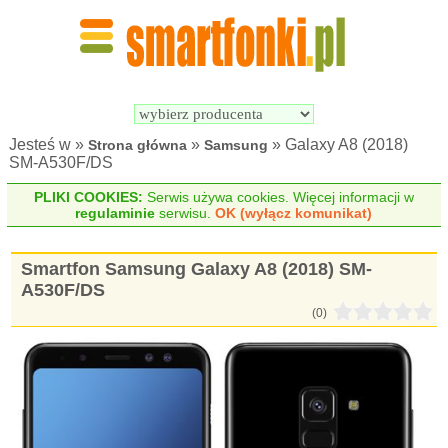
Wyszukiwarka 
Porównywarka 
Smartfonów
Smartfonów
Jesteś w »
»
» Galaxy A8 (2018)
Strona główna
Samsung
SM-A530F/DS
PLIKI COOKIES:
Serwis używa cookies. Więcej informacji w
regulaminie
serwisu.
OK (wyłącz komunikat)
Smartfon Samsung Galaxy A8 (2018) SM-
A530F/DS
(0)