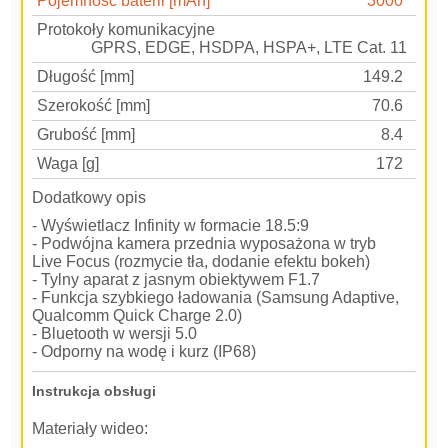
Pojemność baterii [mAh]
3000
Protokoły komunikacyjne
GPRS, EDGE, HSDPA, HSPA+, LTE Cat. 11
Długość [mm]
149.2
Szerokość [mm]
70.6
Grubość [mm]
8.4
Waga [g]
172
Dodatkowy opis
- Wyświetlacz Infinity w formacie 18.5:9
- Podwójna kamera przednia wyposażona w tryb
Live Focus (rozmycie tła, dodanie efektu bokeh)
- Tylny aparat z jasnym obiektywem F1.7
- Funkcja szybkiego ładowania (Samsung Adaptive,
Qualcomm Quick Charge 2.0)
- Bluetooth w wersji 5.0
- Odporny na wodę i kurz (IP68)
Instrukcja obsługi
Materiały wideo: