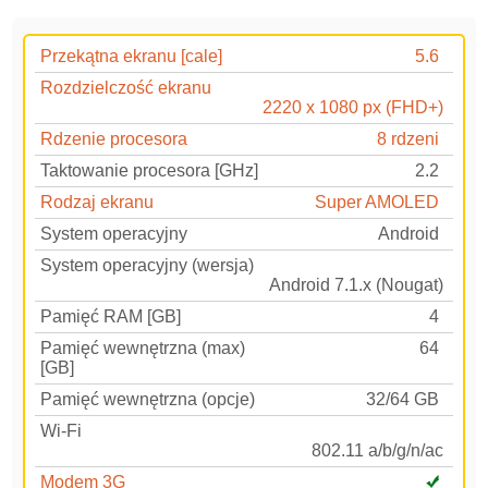
Przekątna ekranu [cale]
5.6
Rozdzielczość ekranu
2220 x 1080 px (FHD+)
Rdzenie procesora
8 rdzeni
Taktowanie procesora [GHz]
2.2
Rodzaj ekranu
Super AMOLED
System operacyjny
Android
System operacyjny (wersja)
Android 7.1.x (Nougat)
Pamięć RAM [GB]
4
Pamięć wewnętrzna (max)
64
[GB]
Pamięć wewnętrzna (opcje)
32/64 GB
Wi-Fi
802.11 a/b/g/n/ac
Modem 3G