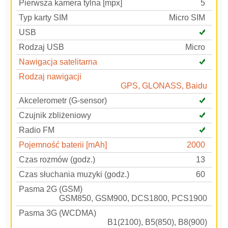
Pierwsza kamera tylna [mpx]
5
Typ karty SIM
Micro SIM
USB
Rodzaj USB
Micro
Nawigacja satelitarna
Rodzaj nawigacji
GPS, GLONASS, Baidu
Akcelerometr (G-sensor)
Czujnik zbliżeniowy
Radio FM
Pojemność baterii [mAh]
2000
Czas rozmów (godz.)
13
Czas słuchania muzyki (godz.)
60
Pasma 2G (GSM)
GSM850, GSM900, DCS1800, PCS1900
Pasma 3G (WCDMA)
B1(2100), B5(850), B8(900)