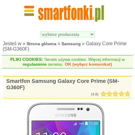
Wyszukiwarka 
Porównywarka 
Smartfonów
Smartfonów
Jesteś w »
»
» Galaxy Core Prime
Strona główna
Samsung
(SM-G360F)
PLIKI COOKIES:
Serwis używa cookies. Więcej informacji w
regulaminie
serwisu.
OK (wyłącz komunikat)
Smartfon Samsung Galaxy Core Prime (SM-
G360F)
(
4.8
)