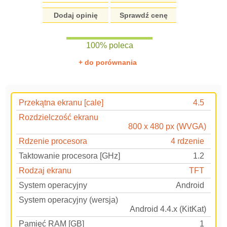
Dodaj opinię
Sprawdź cenę
100% poleca
+ do porównania
Przekątna ekranu [cale]
4.5
Rozdzielczość ekranu
800 x 480 px (WVGA)
Rdzenie procesora
4 rdzenie
Taktowanie procesora [GHz]
1.2
Rodzaj ekranu
TFT
System operacyjny
Android
System operacyjny (wersja)
Android 4.4.x (KitKat)
Pamięć RAM [GB]
1