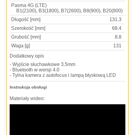
Pasma 4G (LTE)
B1(2100), B3(1800), B7(2600), B8(900), B20(800)
Długość [mm]
131.3
Szerokość [mm]
68.4
Grubość [mm]
8.8
Waga [g]
131
Dodatkowy opis
- Wyjście słuchawkowe 3.5mm
- Bluetooth w wersji 4.0
- Tylna kamera z autofocus i lampą błyskową LED
Instrukcja obsługi
Materiały wideo: