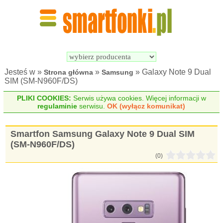
Wyszukiwarka 
Porównywarka 
Smartfonów
Smartfonów
Jesteś w »
»
» Galaxy Note 9 Dual
Strona główna
Samsung
SIM (SM-N960F/DS)
PLIKI COOKIES:
Serwis używa cookies. Więcej informacji w
regulaminie
serwisu.
OK (wyłącz komunikat)
Smartfon Samsung Galaxy Note 9 Dual SIM
(SM-N960F/DS)
(0)