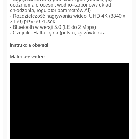
opóźnienia procesor, wodno-karbonowy układ
chłodzenia, regulator parametrów AI)
- Rozdzielczość nagrywania wideo: UHD 4K (3840 x
2160) przy 60 kl./sek.
- Bluetooth w wersji 5.0 (LE do 2 Mbps)
- Czujniki: Halla, tętna (pulsu), tęczówki oka
Instrukcja obsługi
Materiały wideo: