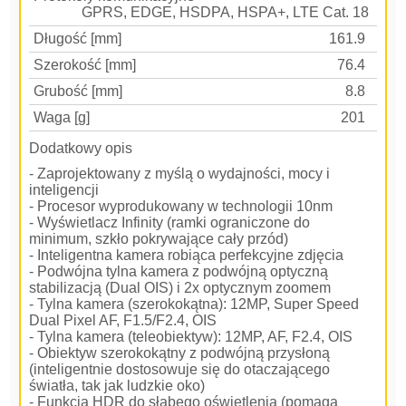
GPRS, EDGE, HSDPA, HSPA+, LTE Cat. 18
Długość [mm]
161.9
Szerokość [mm]
76.4
Grubość [mm]
8.8
Waga [g]
201
Dodatkowy opis
- Zaprojektowany z myślą o wydajności, mocy i
inteligencji
- Procesor wyprodukowany w technologii 10nm
- Wyświetlacz Infinity (ramki ograniczone do
minimum, szkło pokrywające cały przód)
- Inteligentna kamera robiąca perfekcyjne zdjęcia
- Podwójna tylna kamera z podwójną optyczną
stabilizacją (Dual OIS) i 2x optycznym zoomem
- Tylna kamera (szerokokątna): 12MP, Super Speed ​​
Dual Pixel AF, F1.5/F2.4, OIS
- Tylna kamera (teleobiektyw): 12MP, AF, F2.4, OIS
- Obiektyw szerokokątny z podwójną przysłoną
(inteligentnie dostosowuje się do otaczającego
światła, tak jak ludzkie oko)
- Funkcja HDR do słabego oświetlenia (pomaga