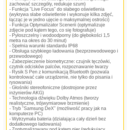
zachować szczegóły, redukuje szum)
- Funkcja "Live Focus" do słabego oświetlenia
(wykrywa słabe oświetlenie i wykonuje kilka zdjęć,
łącząc je w jedno ujęcie o maksymalnej ostrości)
- Funkcja Optymalizator Scenerii (optymalizuje
zdjęcie pod kątem tego, co się fotografuje)
- Pyłoszczelny i wodoodporny (do głębokości 1,5
metra na okres do 30 minut)
- Spełnia warunki standardu IP68
- Obsługa szybkiego ładowania (bezprzewodowego i
przewodowego)
- Zabezpieczenie biometryczne: czujnik tęczówki,
czytnik odcisków palców, rozpoznawanie twarzy
- Rysik S Pen z komunikacją Bluetooth (pozwala
kontrolować całe urządzenie, nie tylko do pisania i
rysowania)
- Głośniki stereofoniczne (dostrojone przez
inżynierów AKG)
- Technologia dźwięku Dolby Atmos (tworzy
realistyczne, trójwymiarowe brzmienie)
- Tryb "Samsung DeX" (możliwość pracy jak na
komputerze PC)
- Wytrzymała bateria (działająca cały dzień bez
dodatkowego ładowania)
- Zoptymalizowany pod kątem gier (redukujący