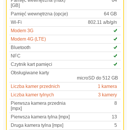
Pamięć wewnętrzna (max)
64
[GB]
Pamięć wewnętrzna (opcje)
64 GB
Wi-Fi
802.11 a/b/g/n
Modem 3G
Modem 4G (LTE)
Bluetooth
NFC
Czytnik kart pamięci
Obsługiwane karty
microSD do 512 GB
Liczba kamer przednich
1 kamera
Liczba kamer tylnych
3 kamery
Pierwsza kamera przednia
8
[mpx]
Pierwsza kamera tylna [mpx]
13
Druga kamera tylna [mpx]
5