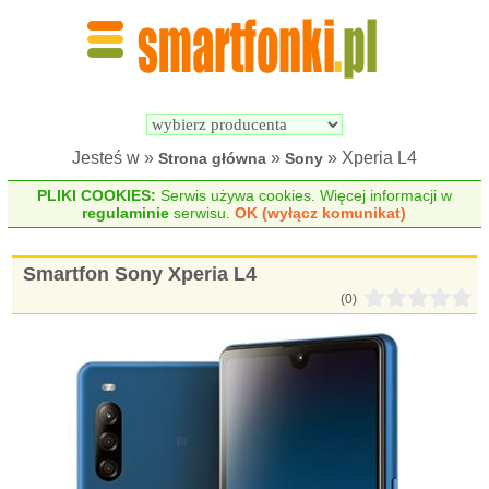
Wyszukiwarka 
Porównywarka 
Smartfonów
Smartfonów
Jesteś w »
»
» Xperia L4
Strona główna
Sony
PLIKI COOKIES:
Serwis używa cookies. Więcej informacji w
regulaminie
serwisu.
OK (wyłącz komunikat)
Smartfon Sony Xperia L4
(0)