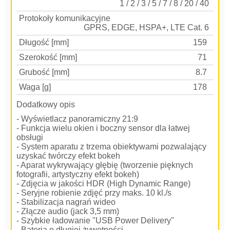
1 / 2 / 3 / 5 / 7 / 8 / 20 / 40
Protokoły komunikacyjne
GPRS, EDGE, HSPA+, LTE Cat. 6
Długość [mm]
159
Szerokość [mm]
71
Grubość [mm]
8.7
Waga [g]
178
Dodatkowy opis
- Wyświetlacz panoramiczny 21:9
- Funkcja wielu okien i boczny sensor dla łatwej
obsługi
- System aparatu z trzema obiektywami pozwalający
uzyskać twórczy efekt bokeh
- Aparat wykrywający głębię (tworzenie pięknych
fotografii, artystyczny efekt bokeh)
- Zdjęcia w jakości HDR (High Dynamic Range)
- Seryjne robienie zdjęć przy maks. 10 kl./s
- Stabilizacja nagrań wideo
- Złącze audio (jack 3,5 mm)
- Szybkie ładowanie "USB Power Delivery"
- Bateria o długiej żywotności