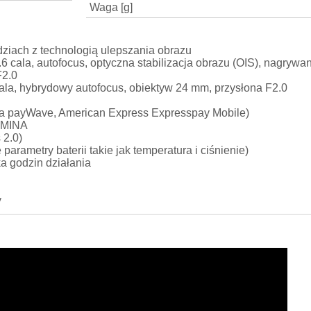
Waga [g]
ziach z technologią ulepszania obrazu
6 cala, autofocus, optyczna stabilizacja obrazu (OIS), nagryw
F2.0
ala, hybrydowy autofocus, obiektyw 24 mm, przysłona F2.0
sa payWave, American Express Expresspay Mobile)
TAMINA
 2.0)
arametry baterii takie jak temperatura i ciśnienie)
ka godzin działania
y