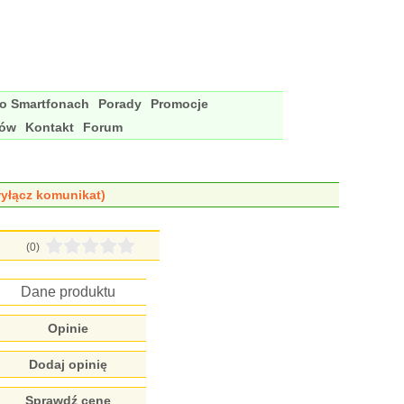
 o Smartfonach
Porady
Promocje
nów
Kontakt
Forum
yłącz komunikat)
(0)
Dane produktu
Opinie
Dodaj opinię
Sprawdź cenę