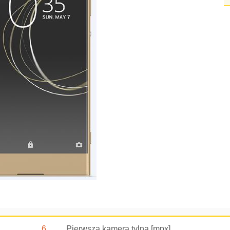
6
Pierwsza kamera tylna [mpx]