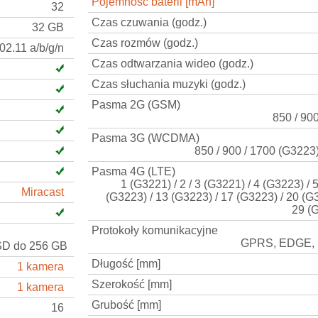
Pojemność baterii [mAh]
32
Czas czuwania (godz.)
32 GB
Czas rozmów (godz.)
02.11 a/b/g/n
Czas odtwarzania wideo (godz.)
Czas słuchania muzyki (godz.)
Pasma 2G (GSM)
850 / 90
Pasma 3G (WCDMA)
850 / 900 / 1700 (G3223
Pasma 4G (LTE)
1 (G3221) / 2 / 3 (G3221) / 4 (G3223) / 5
Miracast
(G3223) / 13 (G3223) / 17 (G3223) / 20 (G
29 (
Protokoły komunikacyjne
GPRS, EDGE, 
SD do 256 GB
Długość [mm]
1 kamera
Szerokość [mm]
1 kamera
Grubość [mm]
16