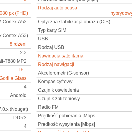
Rodzaj autofocusa
1080 px (FHD)
hybrydowy
 Cortex-A53
Optyczna stabilizacja obrazu (OIS)
Typ karty SIM
x Cortex-A53)
USB
8 rdzeni
Rodzaj USB
2.3
Nawigacja satelitarna
li-T880 MP2
Rodzaj nawigacji
TFT
Akcelerometr (G-sensor)
Gorilla Glass
Kompas cyfrowy
4
Czujnik oświetlenia
Android
Czujnik zbliżeniowy
Radio FM
7.0.x (Nougat)
Prędkość pobierania [Mbps]
DDR3
Prędkość wysyłania [Mbps]
4