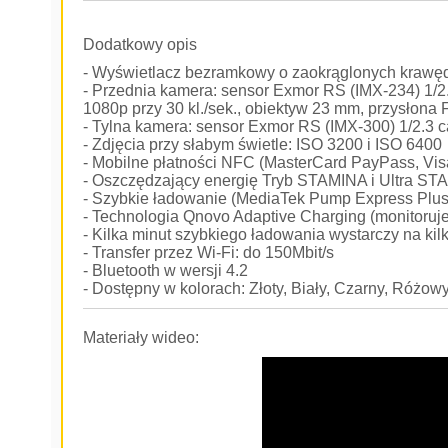
Dodatkowy opis
- Wyświetlacz bezramkowy o zaokrąglonych krawęd
- Przednia kamera: sensor Exmor RS (IMX-234) 1/2.
1080p przy 30 kl./sek., obiektyw 23 mm, przysłona 
- Tylna kamera: sensor Exmor RS (IMX-300) 1/2.3 c
- Zdjęcia przy słabym świetle: ISO 3200 i ISO 6400
- Mobilne płatności NFC (MasterCard PayPass, Vi
- Oszczędzający energię Tryb STAMINA i Ultra S
- Szybkie ładowanie (MediaTek Pump Express Plus
- Technologia Qnovo Adaptive Charging (monitoruje p
- Kilka minut szybkiego ładowania wystarczy na kil
- Transfer przez Wi-Fi: do 150Mbit/s
- Bluetooth w wersji 4.2
- Dostępny w kolorach: Złoty, Biały, Czarny, Różow
Materiały wideo: