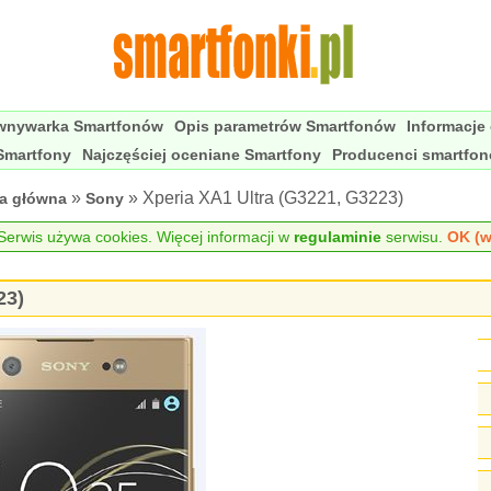
wnywarka Smartfonów
Opis parametrów Smartfonów
Informacje
Smartfony
Najczęściej oceniane Smartfony
Producenci smartfo
»
» Xperia XA1 Ultra (G3221, G3223)
na główna
Sony
erwis używa cookies. Więcej informacji w
regulaminie
serwisu.
OK (w
23)