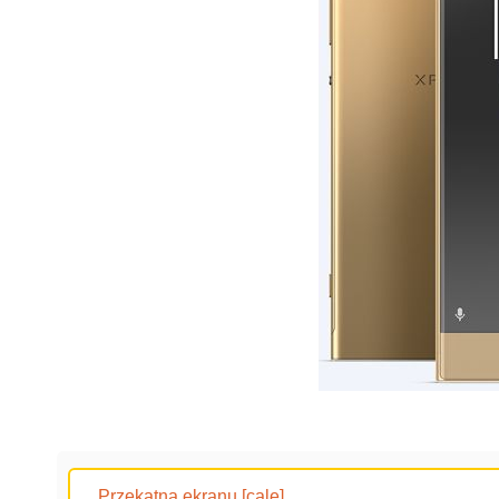
Przekątna ekranu [cale]