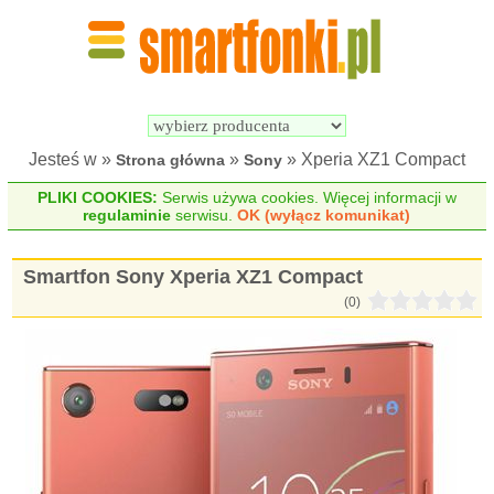
Wyszukiwarka 
Porównywarka 
Smartfonów
Smartfonów
Jesteś w »
»
» Xperia XZ1 Compact
Strona główna
Sony
PLIKI COOKIES:
Serwis używa cookies. Więcej informacji w
regulaminie
serwisu.
OK (wyłącz komunikat)
Smartfon Sony Xperia XZ1 Compact
(0)