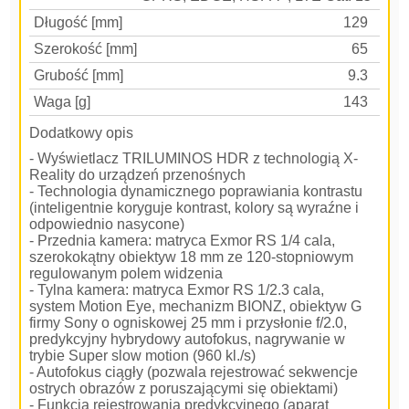
Długość [mm]
129
Szerokość [mm]
65
Grubość [mm]
9.3
Waga [g]
143
Dodatkowy opis
- Wyświetlacz TRILUMINOS HDR z technologią X-
Reality do urządzeń przenośnych
- Technologia dynamicznego poprawiania kontrastu
(inteligentnie koryguje kontrast, kolory są wyraźne i
odpowiednio nasycone)
- Przednia kamera: matryca Exmor RS 1/4 cala,
szerokokątny obiektyw 18 mm ze 120-stopniowym
regulowanym polem widzenia
- Tylna kamera: matryca Exmor RS 1/2.3 cala,
system Motion Eye, mechanizm BIONZ, obiektyw G
firmy Sony o ogniskowej 25 mm i przysłonie f/2.0,
predykcyjny hybrydowy autofokus, nagrywanie w
trybie Super slow motion (960 kl./s)
- Autofokus ciągły (pozwala rejestrować sekwencje
ostrych obrazów z poruszającymi się obiektami)
- Funkcja rejestrowania predykcyjnego (aparat