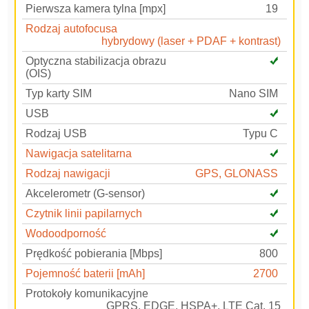
Pierwsza kamera tylna [mpx]
19
Rodzaj autofocusa
hybrydowy (laser + PDAF + kontrast)
Optyczna stabilizacja obrazu
(OIS)
Typ karty SIM
Nano SIM
USB
Rodzaj USB
Typu C
Nawigacja satelitarna
Rodzaj nawigacji
GPS, GLONASS
Akcelerometr (G-sensor)
Czytnik linii papilarnych
Wodoodporność
Prędkość pobierania [Mbps]
800
Pojemność baterii [mAh]
2700
Protokoły komunikacyjne
GPRS, EDGE, HSPA+, LTE Cat. 15