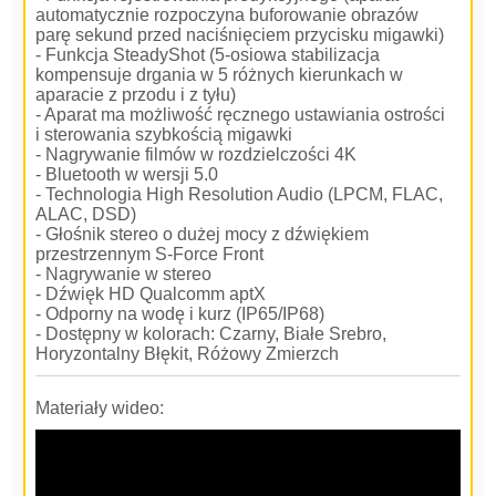
automatycznie rozpoczyna buforowanie obrazów
parę sekund przed naciśnięciem przycisku migawki)
- Funkcja SteadyShot (5-osiowa stabilizacja
kompensuje drgania w 5 różnych kierunkach w
aparacie z przodu i z tyłu)
- Aparat ma możliwość ręcznego ustawiania ostrości
i sterowania szybkością migawki
- Nagrywanie filmów w rozdzielczości 4K
- Bluetooth w wersji 5.0
- Technologia High Resolution Audio (LPCM, FLAC,
ALAC, DSD)
- Głośnik stereo o dużej mocy z dźwiękiem
przestrzennym S-Force Front
- Nagrywanie w stereo
- Dźwięk HD Qualcomm aptX
- Odporny na wodę i kurz (IP65/IP68)
- Dostępny w kolorach: Czarny, Białe Srebro,
Horyzontalny Błękit, Różowy Zmierzch
Materiały wideo: