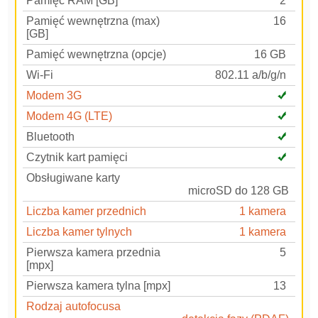
Pamięć RAM [GB]
2
Pamięć wewnętrzna (max)
16
[GB]
Pamięć wewnętrzna (opcje)
16 GB
Wi-Fi
802.11 a/b/g/n
Modem 3G
Modem 4G (LTE)
Bluetooth
Czytnik kart pamięci
Obsługiwane karty
microSD do 128 GB
Liczba kamer przednich
1 kamera
Liczba kamer tylnych
1 kamera
Pierwsza kamera przednia
5
[mpx]
Pierwsza kamera tylna [mpx]
13
Rodzaj autofocusa