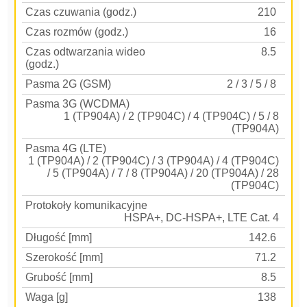
Czas czuwania (godz.)
210
Czas rozmów (godz.)
16
Czas odtwarzania wideo
8.5
(godz.)
Pasma 2G (GSM)
2 / 3 / 5 / 8
Pasma 3G (WCDMA)
1 (TP904A) / 2 (TP904C) / 4 (TP904C) / 5 / 8
(TP904A)
Pasma 4G (LTE)
1 (TP904A) / 2 (TP904C) / 3 (TP904A) / 4 (TP904C)
/ 5 (TP904A) / 7 / 8 (TP904A) / 20 (TP904A) / 28
(TP904C)
Protokoły komunikacyjne
HSPA+, DC-HSPA+, LTE Cat. 4
Długość [mm]
142.6
Szerokość [mm]
71.2
Grubość [mm]
8.5
Waga [g]
138