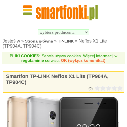
Wyszukiwarka 
Porównywarka 
Smartfonów
Smartfonów
Jesteś w »
»
» Neffos X1 Lite
Strona główna
TP-LINK
(TP904A, TP904C)
PLIKI COOKIES:
Serwis używa cookies. Więcej informacji w
regulaminie
serwisu.
OK (wyłącz komunikat)
Smartfon TP-LINK Neffos X1 Lite (TP904A,
TP904C)
(0)