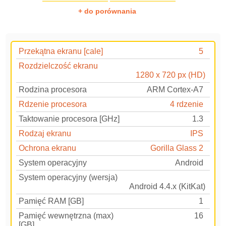
+ do porównania
Przekątna ekranu [cale]
5
Rozdzielczość ekranu
1280 x 720 px (HD)
Rodzina procesora
ARM Cortex-A7
Rdzenie procesora
4 rdzenie
Taktowanie procesora [GHz]
1.3
Rodzaj ekranu
IPS
Ochrona ekranu
Gorilla Glass 2
System operacyjny
Android
System operacyjny (wersja)
Android 4.4.x (KitKat)
Pamięć RAM [GB]
1
Pamięć wewnętrzna (max)
16
[GB]