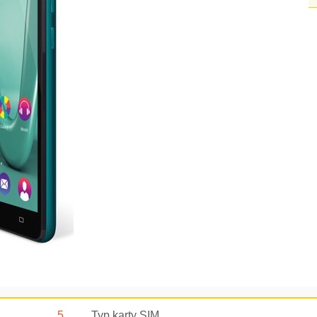
5
Typ karty SIM