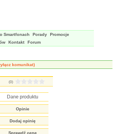
 o Smartfonach
Porady
Promocje
nów
Kontakt
Forum
yłącz komunikat)
(0)
Dane produktu
Opinie
Dodaj opinię
Sprawdź cenę