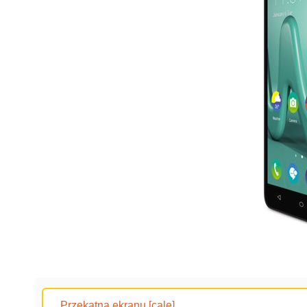
Przekątna ekranu [cale]