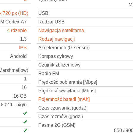
M
x 720 px (HD)
USB
M Cortex-A7
Rodzaj USB
4 rdzenie
Nawigacja satelitarna
1.3
Rodzaj nawigacji
IPS
Akcelerometr (G-sensor)
Android
Kompas cyfrowy
Czujnik zbliżeniowy
(Marshmallow)
Radio FM
1
Prędkość pobierania [Mbps]
16
Prędkość wysyłania [Mbps]
16 GB
Pojemność baterii [mAh]
802.11 b/g/n
Czas czuwania (godz.)
Czas rozmów (godz.)
Pasma 2G (GSM)
850 / 90