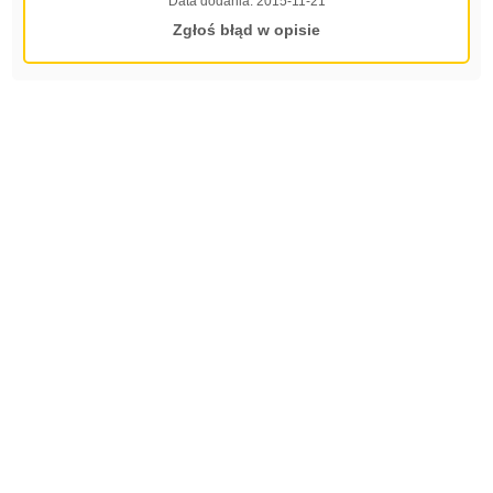
Data dodania:
2015-11-21
Zgłoś błąd w opisie