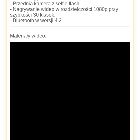
- Przednia kamera z selfie flash
- Nagrywanie wideo w rozdzielczości 1080p przy
szybkości 30 kl./sek.
- Bluetooth w wersji 4.2
Materiały wideo: