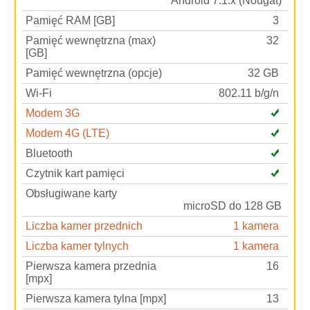
Android 7.1.x (Nougat)
Pamięć RAM [GB]
3
Pamięć wewnętrzna (max)
32
[GB]
Pamięć wewnętrzna (opcje)
32 GB
Wi-Fi
802.11 b/g/n
Modem 3G
Modem 4G (LTE)
Bluetooth
Czytnik kart pamięci
Obsługiwane karty
microSD do 128 GB
Liczba kamer przednich
1 kamera
Liczba kamer tylnych
1 kamera
Pierwsza kamera przednia
16
[mpx]
Pierwsza kamera tylna [mpx]
13