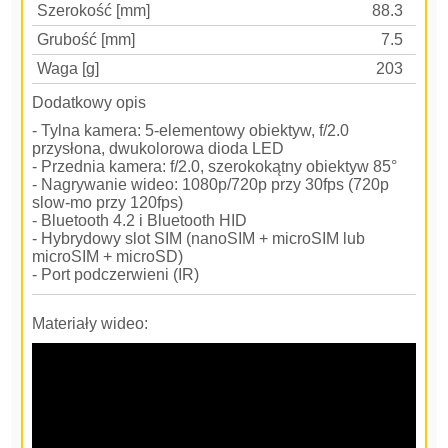
Szerokość [mm]
88.3
Grubość [mm]
7.5
Waga [g]
203
Dodatkowy opis
- Tylna kamera: 5-elementowy obiektyw, f/2.0
przysłona, dwukolorowa dioda LED
- Przednia kamera: f/2.0, szerokokątny obiektyw 85°
- Nagrywanie wideo: 1080p/720p przy 30fps (720p
slow-mo przy 120fps)
- Bluetooth 4.2 i Bluetooth HID
- Hybrydowy slot SIM (nanoSIM + microSIM lub
microSIM + microSD)
- Port podczerwieni (IR)
Materiały wideo: