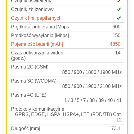
Czujnik oświetlenia
Czujnik zbliżeniowy
Czytnik linii papilarnych
Prędkość pobierania [Mbps]
600
Prędkość wysyłania [Mbps]
150
Pojemność baterii [mAh]
4850
Czas odtwarzania wideo
14
(godz.)
Pasma 2G (GSM)
850 / 900 / 1800 / 1900 MHz
Pasma 3G (WCDMA)
850 / 900 / 1900 / 2100 MHz
Pasma 4G (LTE)
1 / 3 / 5 / 7 / 38 / 39 / 40 / 41
Protokoły komunikacyjne
GPRS, EDGE, HSPA, HSPA+, LTE (FDD/TD) Cat.
12
Długość [mm]
173.1