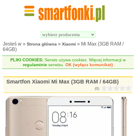
Wyszukiwarka 
Porównywarka 
Smartfonów
Smartfonów
Jesteś w »
»
» Mi Max (3GB RAM /
Strona główna
Xiaomi
64GB)
PLIKI COOKIES:
Serwis używa cookies. Więcej informacji w
regulaminie
serwisu.
OK (wyłącz komunikat)
Smartfon Xiaomi Mi Max (3GB RAM / 64GB)
(0)