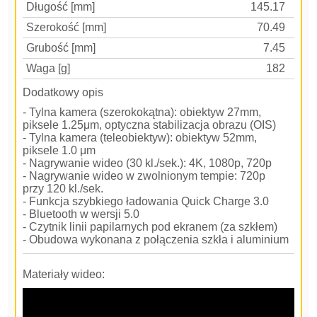
Długość [mm]
145.17
Szerokość [mm]
70.49
Grubość [mm]
7.45
Waga [g]
182
Dodatkowy opis
- Tylna kamera (szerokokątna): obiektyw 27mm,
piksele 1.25μm, optyczna stabilizacja obrazu (OIS)
- Tylna kamera (teleobiektyw): obiektyw 52mm​,
piksele 1.0 μm
- Nagrywanie wideo (30 kl./sek.): 4K, 1080p, 720p
- Nagrywanie wideo w zwolnionym tempie: 720p
przy 120 kl./sek.
- Funkcja szybkiego ładowania Quick Charge 3.0
- Bluetooth w wersji 5.0
- Czytnik linii papilarnych pod ekranem (za szkłem)
- Obudowa wykonana z połączenia szkła i aluminium
Materiały wideo: