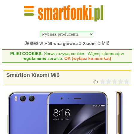
Wyszukiwarka 
Porównywarka 
Smartfonów
Smartfonów
Jesteś w »
»
» Mi6
Strona główna
Xiaomi
PLIKI COOKIES:
Serwis używa cookies. Więcej informacji w
regulaminie
serwisu.
OK (wyłącz komunikat)
Smartfon Xiaomi Mi6
(0)