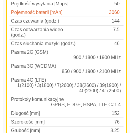
Prędkość wysyłania [Mbps]
50
Pojemność baterii [mAh]
3060
Czas czuwania (godz.)
144
Czas odtwarzania wideo
7.5
(godz.)
Czas słuchania muzyki (godz.)
46
Pasma 2G (GSM)
900 / 1800 / 1900 MHz
Pasma 3G (WCDMA)
850 / 900 / 1900 / 2100 MHz
Pasma 4G (LTE)
1(2100) / 3(1800) / 7(2600) / 38(2600) / 39(1900) /
40(2300) / 41(2500)
Protokoły komunikacyjne
GPRS, EDGE, HSPA, LTE Cat. 4
Długość [mm]
152
Szerokość [mm]
76
Grubość [mm]
8.25