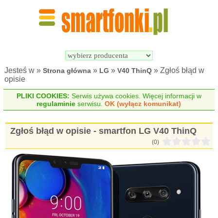
Wyszukiwarka 
Porównywarka 
Smartfonów
Smartfonów
Jesteś w »
»
»
» Zgłoś błąd w
Strona główna
LG
V40 ThinQ
opisie
PLIKI COOKIES:
Serwis używa cookies. Więcej informacji w
regulaminie
serwisu.
OK (wyłącz komunikat)
Zgłoś błąd w opisie - smartfon LG V40 ThinQ
(0)