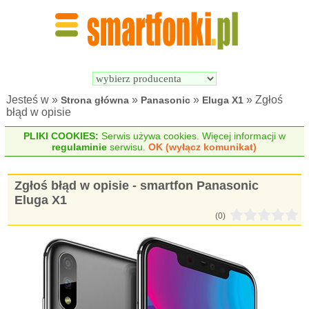
Wyszukiwarka 
Porównywarka 
Smartfonów
Smartfonów
Jesteś w »
»
»
» Zgłoś
Strona główna
Panasonic
Eluga X1
błąd w opisie
PLIKI COOKIES:
Serwis używa cookies. Więcej informacji w
regulaminie
serwisu.
OK (wyłącz komunikat)
Zgłoś błąd w opisie - smartfon Panasonic
Eluga X1
(0)