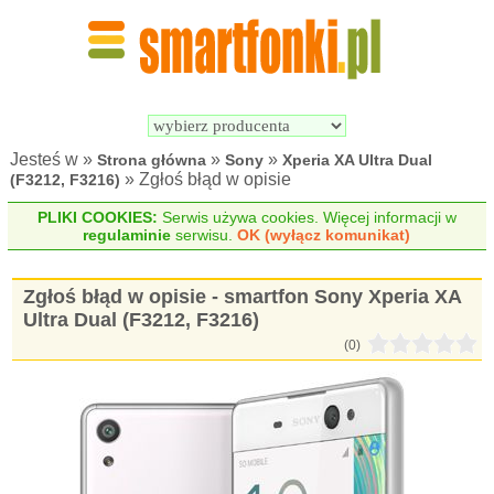
Wyszukiwarka 
Porównywarka 
Smartfonów
Smartfonów
Jesteś w »
»
»
Strona główna
Sony
Xperia XA Ultra Dual
» Zgłoś błąd w opisie
(F3212, F3216)
PLIKI COOKIES:
Serwis używa cookies. Więcej informacji w
regulaminie
serwisu.
OK (wyłącz komunikat)
Zgłoś błąd w opisie - smartfon Sony Xperia XA
Ultra Dual (F3212, F3216)
(0)