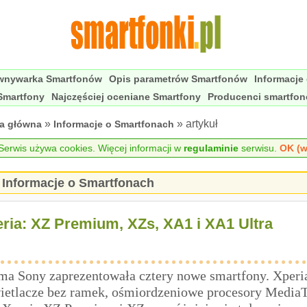
wnywarka Smartfonów
Opis parametrów Smartfonów
Informacje
Smartfony
Najczęściej oceniane Smartfony
Producenci smartfo
»
» artykuł
na główna
Informacje o Smartfonach
erwis używa cookies. Więcej informacji w
regulaminie
serwisu.
OK (w
Informacje o Smartfonach
ria: XZ Premium, XZs, XA1 i XA1 Ultra
ma Sony zaprezentowała cztery nowe smartfony. Xper
ietlacze bez ramek, ośmiordzeniowe procesory Media