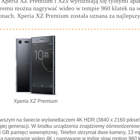
 Xperia XZ Premium i XZs wyróżniają się tylnymi apa
remu można nagrywać wideo w tempie 960 klatek na se
efonach. Xperia XZ Premium została uznana za najlepsz
Xperia XZ Premium
erwszym na świecie wyświetlaczem 4K HDR (3840 x 2160 piksel
iątej generacji. W środku urządzenia znajdziemy ośmiordzeniow
 pamięci wewnętrznej. Telefon otrzymał dwie kamery, 13 mpx
ia nagrywanie wideo 4K i nagrywane w trybie slow motion 960 k