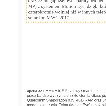
oraz 23 megapikselowe aparaty. Modele
MP) z systemem Motion Eye, dzięki któ
czterokrotnie wolniej niż w innych tel
smartfon MWC 2017.
to 5.5 calowy smartfon z pi
Xperia XZ Premium
przez bardzo wytrzymałe szkło Gorilla Glass p
Qualcomm Snapdragon 835, 4GB RAM oraz 64 GB
megapikseli z tyłu. Tylna (Motion Eye) umożliw