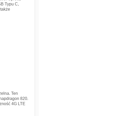
SB Typu C,
 także
zelna. Ten
Snapdragon 820.
ączność 4G LTE