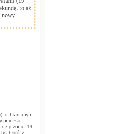
ratami (19
kundę, to aż
y nowy
i), ochranianym
y procesor
 z przodu i 19
l./s. Oprócz