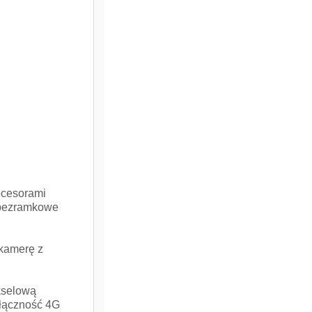
ocesorami
 bezramkowe
 kamerę z
ikselową
 łączność 4G