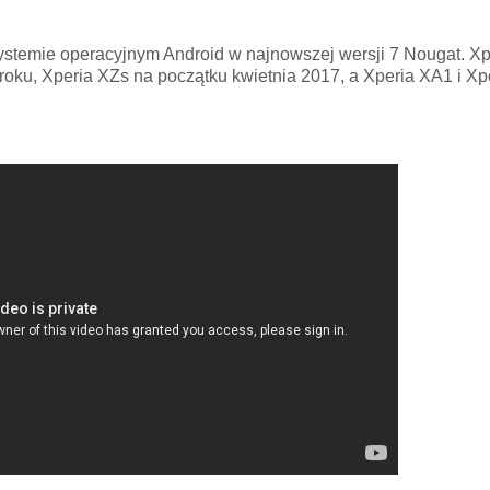
ystemie operacyjnym Android w najnowszej wersji 7 Nougat. X
ku, Xperia XZs na początku kwietnia 2017, a Xperia XA1 i Xp