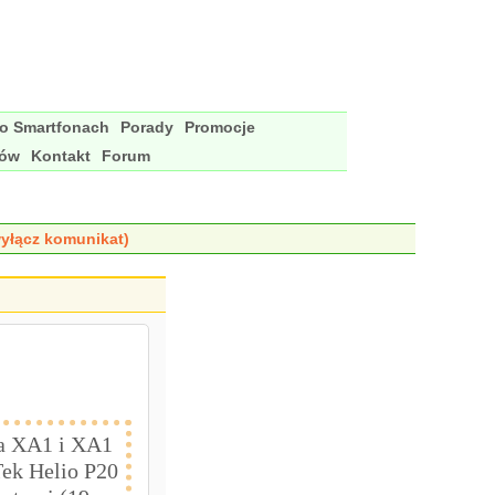
 o Smartfonach
Porady
Promocje
nów
Kontakt
Forum
yłącz komunikat)
ia XA1 i XA1
Tek Helio P20