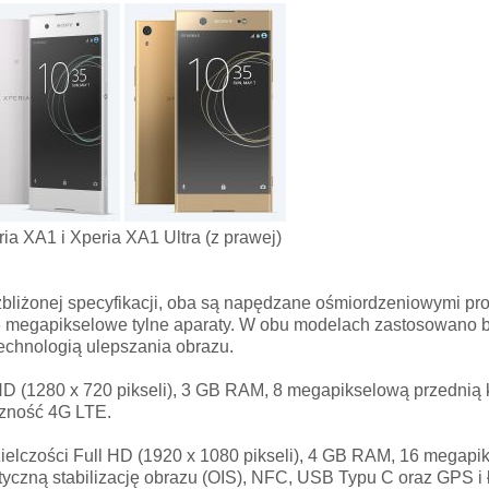
ia XA1 i Xperia XA1 Ultra (z prawej)
 zbliżonej specyfikacji, oba są napędzane ośmiordzeniowymi pr
23 megapikselowe tylne aparaty. W obu modelach zastosowano
echnologią ulepszania obrazu.
HD (1280 x 720 pikseli), 3 GB RAM, 8 megapikselową przednią
zność 4G LTE.
zielczości Full HD (1920 x 1080 pikseli), 4 GB RAM, 16 megap
yczną stabilizację obrazu (OIS), NFC, USB Typu C oraz GPS i