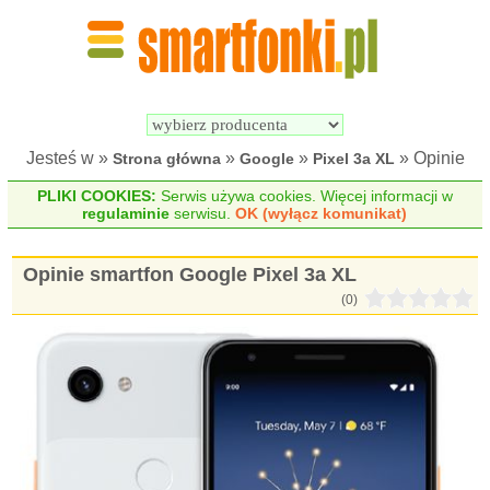
Wyszukiwarka 
Porównywarka 
Smartfonów
Smartfonów
Jesteś w »
»
»
» Opinie
Strona główna
Google
Pixel 3a XL
PLIKI COOKIES:
Serwis używa cookies. Więcej informacji w
regulaminie
serwisu.
OK (wyłącz komunikat)
Opinie smartfon Google Pixel 3a XL
(0)