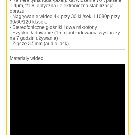
- Kamera tylna (dual-pixel): kąt widzenia 76°, piksele
1.4μm, f/1.8, optyczna i elektroniczna stabilizacja
obrazu
- Nagrywanie wideo 4K przy 30 kl./sek. i 1080p przy
30/60/120 kl./sek.
- Stereofoniczne głośniki i dwa mikrofony
- Szybkie ładowanie (15 minut ładowania wystarczy
na 7 godzin używania)
- Złącze 3.5mm (audio jack)
Materiały wideo: