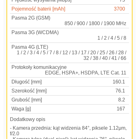
Pojemność baterii [mAh]
3700
Pasma 2G (GSM)
850 / 900 / 1800 / 1900 MHz
Pasma 3G (WCDMA)
1 / 2 / 4 / 5 / 8
Pasma 4G (LTE)
1 / 2 / 3 / 4 / 5 / 7 / 8 / 12 / 13 / 17 / 20 / 25 / 26 / 28 /
32 / 38 / 40 / 41 / 66
Protokoły komunikacyjne
EDGE, HSPA+, HSDPA, LTE Cat. 11
Długość [mm]
160.1
Szerokość [mm]
76.1
Grubość [mm]
8.2
Waga [g]
167
Dodatkowy opis
- Kamera przednia: kąt widzenia 84°, piksele 1.12μm,
f/2.0