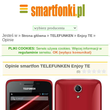
Wyszukiwarka 
Porównywarka 
Smartfonów
Smartfonów
Jesteś w »
»
»
»
Strona główna
TELEFUNKEN
Enjoy TE
Opinie
PLIKI COOKIES:
Serwis używa cookies. Więcej informacji w
regulaminie
serwisu.
OK (wyłącz komunikat)
Opinie smartfon TELEFUNKEN Enjoy TE
(0)