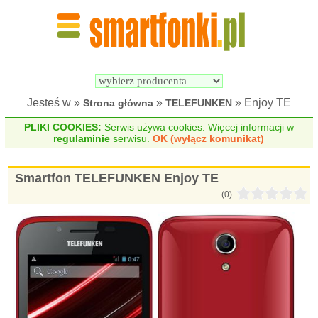
Wyszukiwarka 
Porównywarka 
Smartfonów
Smartfonów
Jesteś w »
»
» Enjoy TE
Strona główna
TELEFUNKEN
PLIKI COOKIES:
Serwis używa cookies. Więcej informacji w
regulaminie
serwisu.
OK (wyłącz komunikat)
Smartfon TELEFUNKEN Enjoy TE
(0)