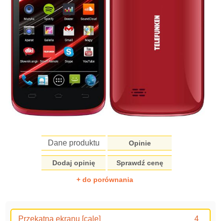
Dane produktu
Opinie
Dodaj opinię
Sprawdź cenę
+ do porównania
Przekątna ekranu [cale]
4