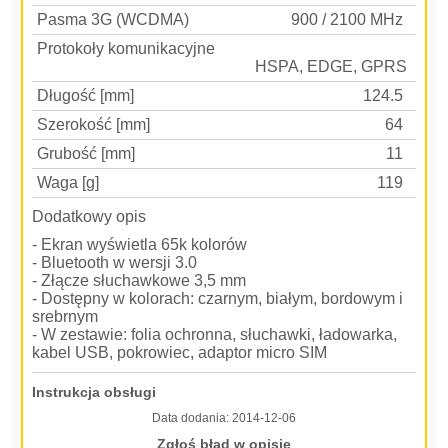
Pasma 3G (WCDMA)
900 / 2100 MHz
Protokoły komunikacyjne
HSPA, EDGE, GPRS
Długość [mm]
124.5
Szerokość [mm]
64
Grubość [mm]
11
Waga [g]
119
Dodatkowy opis
- Ekran wyświetla 65k kolorów
- Bluetooth w wersji 3.0
- Złącze słuchawkowe 3,5 mm
- Dostępny w kolorach: czarnym, białym, bordowym i
srebrnym
- W zestawie: folia ochronna, słuchawki, ładowarka,
kabel USB, pokrowiec, adaptor micro SIM
Instrukcja obsługi
Data dodania:
2014-12-06
Zgłoś błąd w opisie